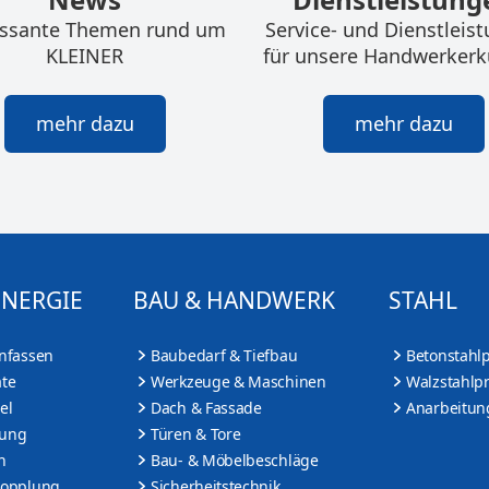
essante Themen rund um
Service- und Dienstleis
KLEINER
für unsere Handwerker
mehr dazu
mehr dazu
ENERGIE
BAU & HANDWERK
STAHL
nfassen
Baubedarf & Tiefbau
Betonstahl
te
Werkzeuge & Maschinen
Walzstahlp
el
Dach & Fassade
Anarbeitun
tung
Türen & Tore
n
Bau- & Möbelbeschläge
Kopplung
Sicherheitstechnik